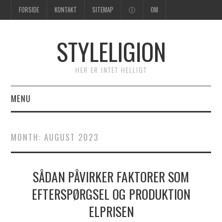
FORSIDE
KONTAKT
SITEMAP
Ⓘ
OM
STYLELIGION
HER ER INTET HELLIGT
MENU
FORSIDE
MONTH:
AUGUST 2023
SÅDAN PÅVIRKER FAKTORER SOM
EFTERSPØRGSEL OG PRODUKTION
ELPRISEN