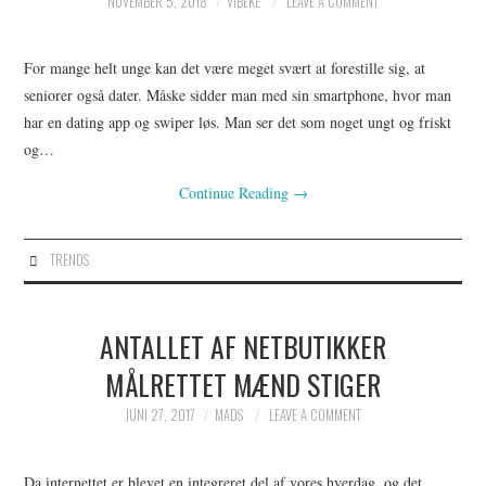
NOVEMBER 5, 2018
VIBEKE
LEAVE A COMMENT
For mange helt unge kan det være meget svært at forestille sig, at
seniorer også dater. Måske sidder man med sin smartphone, hvor man
har en dating app og swiper løs. Man ser det som noget ungt og friskt
og…
Continue Reading
→
TRENDS
ANTALLET AF NETBUTIKKER
MÅLRETTET MÆND STIGER
JUNI 27, 2017
MADS
LEAVE A COMMENT
Da internettet er blevet en integreret del af vores hverdag, og det