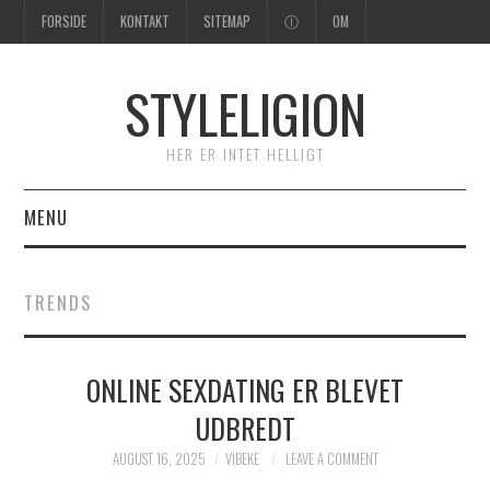
FORSIDE
KONTAKT
SITEMAP
Ⓘ
OM
STYLELIGION
HER ER INTET HELLIGT
MENU
FORSIDE
TRENDS
ONLINE SEXDATING ER BLEVET
UDBREDT
AUGUST 16, 2025
VIBEKE
LEAVE A COMMENT