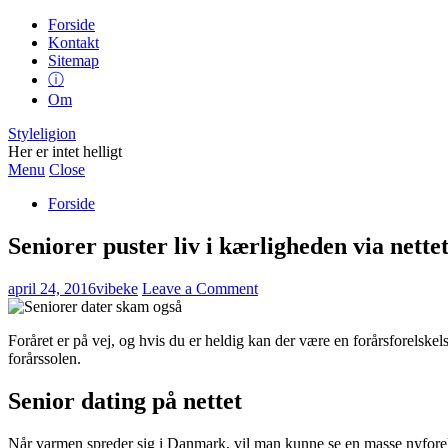
Forside
Kontakt
Sitemap
ⓘ
Om
Styleligion
Her er intet helligt
Menu
Close
Forside
Seniorer puster liv i kærligheden via nette
april 24, 2016
vibeke
Leave a Comment
Foråret er på vej, og hvis du er heldig kan der være en forårsforelsk
forårssolen.
Senior dating på nettet
Når varmen spreder sig i Danmark, vil man kunne se en masse nyforelsk