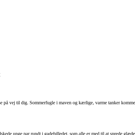
t
else på vej til dig. Sommerfugle i maven og kærlige, varme tanker komm
ede unge par rundt i gadebilledet, som alle er med til at sprede glæde