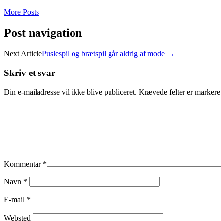
More Posts
Post navigation
Next Article
Puslespil og brætspil går aldrig af mode
→
Skriv et svar
Din e-mailadresse vil ikke blive publiceret.
Krævede felter er marker
Kommentar
*
Navn
*
E-mail
*
Websted