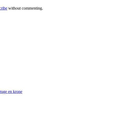
cribe
without commenting.
bruge en krone