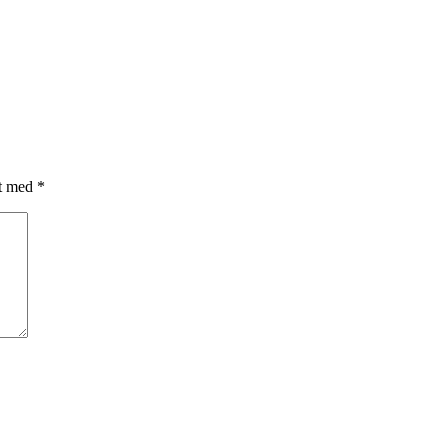
et med
*