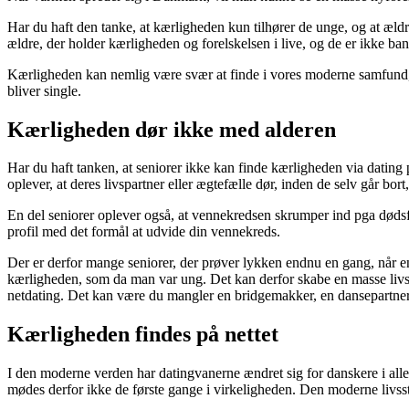
Har du haft den tanke, at kærligheden kun tilhører de unge, og at æld
ældre, der holder kærligheden og forelskelsen i live, og de er ikke ban
Kærligheden kan nemlig være svær at finde i vores moderne samfund, m
bliver single.
Kærligheden dør ikke med alderen
Har du haft tanken, at seniorer ikke kan finde kærligheden via dating
oplever, at deres livspartner eller ægtefælle dør, inden de selv går 
En del seniorer oplever også, at vennekredsen skrumper ind pga dødsfa
profil med det formål at udvide din vennekreds.
Der er derfor mange seniorer, der prøver lykken endnu en gang, når en
kærligheden, som da man var ung. Det kan derfor skabe en masse livsgl
netdating. Det kan være du mangler en bridgemakker, en dansepartner
Kærligheden findes på nettet
I den moderne verden har datingvanerne ændret sig for danskere i alle 
mødes derfor ikke de første gange i virkeligheden. Den moderne livss