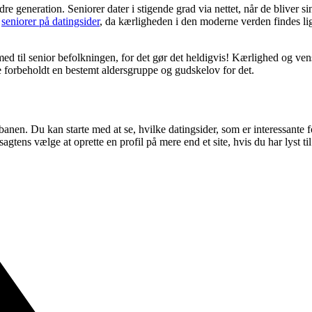
re generation. Seniorer dater i stigende grad via nettet, når de bliver s
f
seniorer på datingsider
, da kærligheden i den moderne verden findes l
 med til senior befolkningen, for det gør det heldigvis! Kærlighed og v
ke forbeholdt en bestemt aldersgruppe og gudskelov for det.
banen. Du kan starte med at se, hvilke datingsider, som er interessante 
tens vælge at oprette en profil på mere end et site, hvis du har lyst til