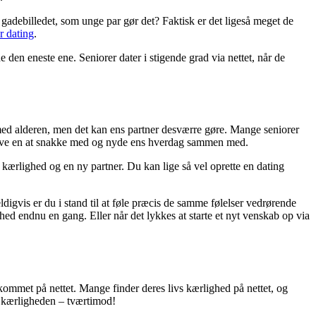
gadebilledet, som unge par gør det? Faktisk er det ligeså meget de
r dating
.
n eneste ene. Seniorer dater i stigende grad via nettet, når de
 med alderen, men det kan ens partner desværre gøre. Mange seniorer
at have en at snakke med og nyde ens hverdag sammen med.
kærlighed og en ny partner. Du kan lige så vel oprette en dating
igvis er du i stand til at føle præcis de samme følelser vedrørende
ed endnu en gang. Eller når det lykkes at starte et nyt venskab op via
 kommet på nettet. Mange finder deres livs kærlighed på nettet, og
r kærligheden – tværtimod!