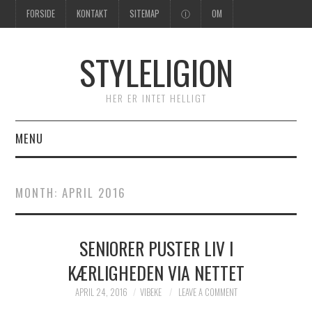
FORSIDE
KONTAKT
SITEMAP
Ⓘ
OM
STYLELIGION
HER ER INTET HELLIGT
MENU
FORSIDE
MONTH:
APRIL 2016
SENIORER PUSTER LIV I
KÆRLIGHEDEN VIA NETTET
APRIL 24, 2016
VIBEKE
LEAVE A COMMENT