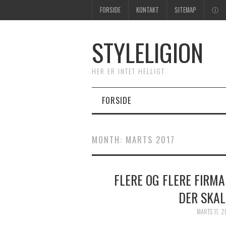
FORSIDE
KONTAKT
SITEMAP
Ⓘ
STYLELIGION
HER ER INTET HELLIGT
FORSIDE
MONTH:
MARTS 2017
FLERE OG FLERE FIRM
DER SKAL
MARTS 11, 2