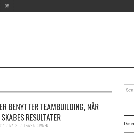
OM
Searc
for:
AER BENYTTER TEAMBUILDING, NÅR
 SKABES RESULTATER
Der er
017
MADS
LEAVE A COMMENT