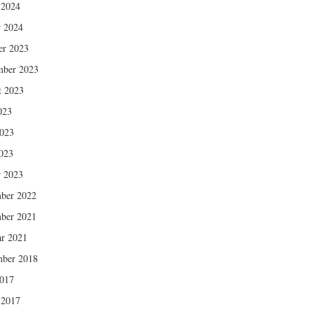
 2024
r 2024
er 2023
mber 2023
t 2023
023
2023
023
r 2023
ber 2022
ber 2021
ar 2021
ber 2018
2017
 2017