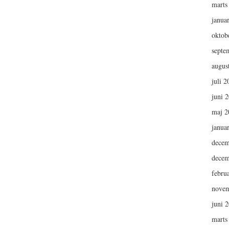
marts
janua
oktob
septe
augus
juli 2
juni 
maj 2
janua
decem
decem
febru
novem
juni 
marts