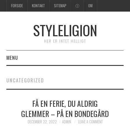
FORSIDE
KONTAKT
SITEMAP
Ⓘ
OM
STYLELIGION
HER ER INTET HELLIGT
MENU
FORSIDE
UNCATEGORIZED
FÅ EN FERIE, DU ALDRIG
GLEMMER – PÅ EN BONDEGÅRD
DECEMBER 22, 2022
ADMIN
LEAVE A COMMENT